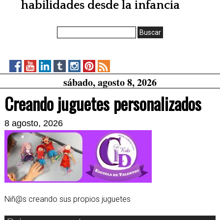
habilidades desde la infancia
Buscar:
CidKidsen
CidKids
CidKids
CidKids
CidKids
CidKids
RSS
sábado, agosto 8, 2026
Facebook
on
on
on
on
on
Feed
YouTube
LinkedIn
Tumblr
Instagram
Pinterest
Creando juguetes personalizados
8 agosto, 2026
Niñ@s creando sus propios juguetes