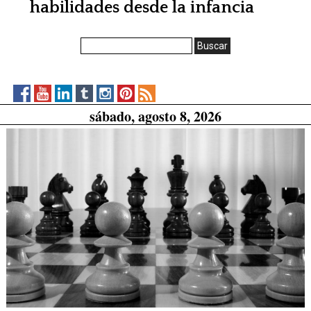
habilidades desde la infancia
Buscar:
CidKidsen
CidKids
CidKids
CidKids
CidKids
CidKids
RSS
sábado, agosto 8, 2026
Facebook
on
on
on
on
on
Feed
YouTube
LinkedIn
Tumblr
Instagram
Pinterest